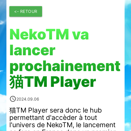
<- RETOUR
NekoTM va
lancer
prochainement
猫TM Player
access_time
2024.09.06
猫TM Player sera donc le hub
permettant d'accèder à tout
l'univers de NekoTM, le lancement