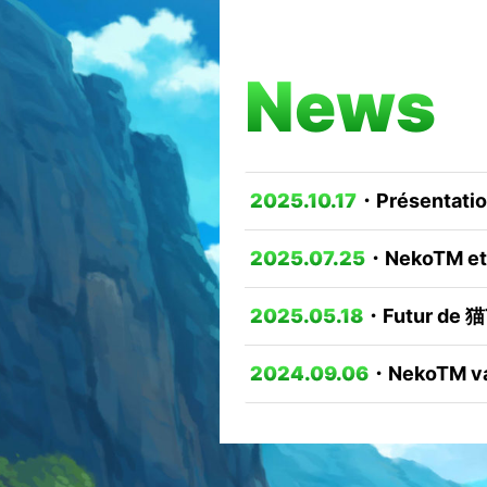
News
2025.10.17
・Présentatio
2025.07.25
・NekoTM et 
2025.05.18
・Futur de 猫
2024.09.06
・NekoTM va